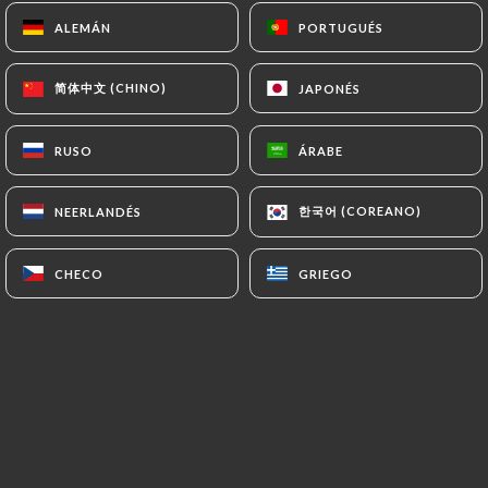
ALEMÁN
ALEMÁN
PORTUGUÉS
PORTUGUÉS
16.00€
简体中文 (CHINO)
简体中文 (CHINO)
JAPONÉS
JAPONÉS
RUSO
RUSO
ÁRABE
ÁRABE
한국어 (COREANO)
한국어 (COREANO)
NEERLANDÉS
NEERLANDÉS
14.90€
CHECO
CHECO
GRIEGO
GRIEGO
16.00€
16.50€
16.50€
15.50€